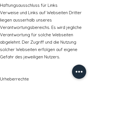
Haftungsausschluss für Links
Verweise und Links auf Webseiten Dritter
liegen ausserhalb unseres
Verantwortungsbereichs. Es wird jegliche
Verantwortung für solche Webseiten
abgelehnt. Der Zugriff und die Nutzung
solcher Webseiten erfolgen auf eigene
Gefahr des jeweiligen Nutzers.
Urheberrechte
Die Urheber- und alle anderen Rechte an
Inhalten, Bildern, Fotos oder anderen Dateien
auf dieser Website, gehören ausschliesslich
der Firma MarkWin GmbH oder den speziell
genannten Rechteinhabern. Für die
Reproduktion jeglicher Elemente ist die