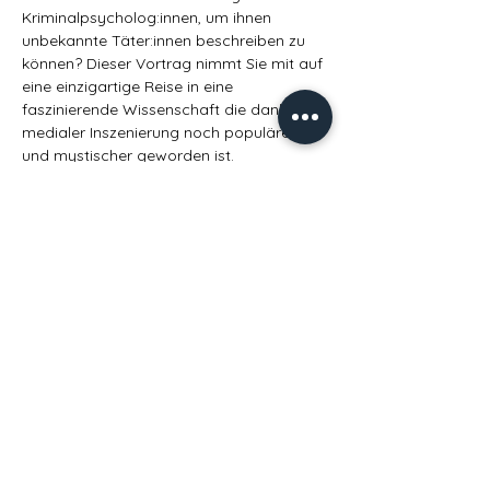
Kriminalpsycholog:innen, um ihnen 
unbekannte Täter:innen beschreiben zu 
können? Dieser Vortrag nimmt Sie mit auf 
eine einzigartige Reise in eine 
faszinierende Wissenschaft die dank 
medialer Inszenierung noch populärer 
und mystischer geworden ist.
Im Zuge des Vortrages werden die 
Grundzüge einer Verhaltensbeurteilung 
besprochen und anhand praktischer Fälle 
dargestellt.
Jetzt Ticket buchen
Diese Veranstaltung teilen