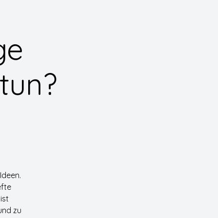
ge
 tun?
Ideen.
efte
ist
und zu