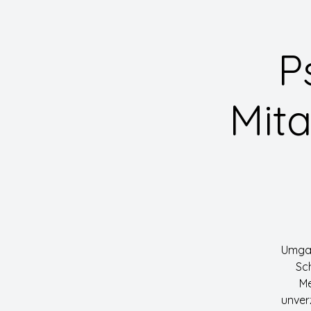
P
Mita
Umgan
Sch
Me
unver